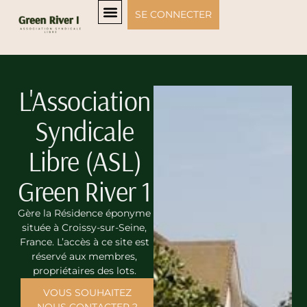
SE CONNECTER
L'Association
Syndicale
Libre (ASL)
Green River 1
Gère la Résidence éponyme
située à Croissy-sur-Seine,
France. L’accès à ce site est
réservé aux membres,
propriétaires des lots.
VOUS SOUHAITEZ
NOUS CONTACTER ?